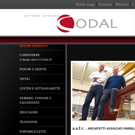
|
|
|
Home page
Azienda
Mission
C
NOSTRI PRODOTTI
CONDIVIDERE
il design oltre il Covid-19
PANCHE E SEDUTE
TAVOLI
CESTINI E GETTASIGARETTE
FIORIERE, FONTANE E
SALVAPIANTE
DISSUASORI
TRANSENNE
a.a.f.c.
- ARCHITETTI ASSOCIATI FARDE
PORTABICICLETTE