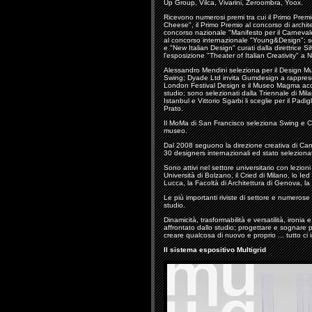
Up Group, Vilca, Vivarini, Zeroombra, Yoox.
Ricevono numerosi premi tra cui il Primo Premio
Cheese", il Primo Premio al concorso di archite
concorso nazionale "Manifesto per il Carnevale
al concorso internazionale "Young&Design"; so
e "New Italian Design" curati dalla direttrice S
l'esposizione "Theater of Italian Creativity" 
Alessandro Mendini seleziona per il Design Mu
Swing; Dyade Ltd invita Gumdesign a rappresent
London Festival Design e il Museo Magma accog
studio; sono selezionati dalla Triennale di Mi
Istanbul e Vittorio Sgarbi li sceglie per il Padi
Prato.
Il MoMa di San Francisco seleziona Swing e Ca
museo.
Dal 2008 seguono la direzione creativa di Ca
30 designers internazionali ed stato selezion
Sono attivi nel settore universitario con lezio
Università di Bolzano, il Cried di Milano, lo Ied
Lucca, la Facoltà di Architettura di Genova, la
Le più importanti riviste di settore e numerose
studio.
Dinamicità, trasformabilità e versatilità, ironia
affrontato dallo studio; progettare e sognare 
creare qualcosa di nuovo e proprio ... tutto c
Il sistema espositivo Multigrid