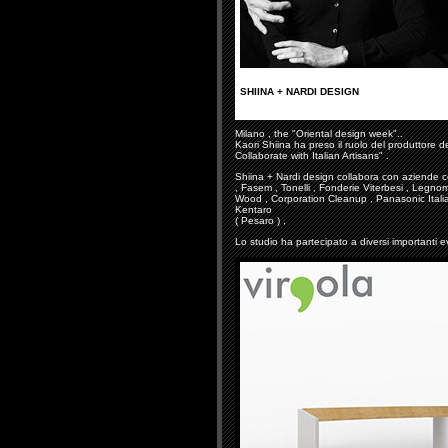
SHIINA + NARDI DESIGN
Milano , the "Oriental design week"..
Kaori Shiina ha preso il ruolo del produttore
Collaborate with Italian Artisans" .
Shiina + Nardi design collabora con aziende 
, Fasem , Tonelli , Fonderie Viterbesi , Legno
Wood , Corporation Cleanup , Panasonic Italia ,
Kentaro
( Pesaro ) ,
Lo studio ha partecipato a diversi importanti ev