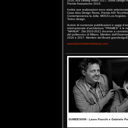
2016, ADI Desing Index 2017, Good Design A
Premio Assopiscine 2019.
Inoltre sue realizzazioni sono state selezionat
Casa Idea Design Roma, Premio ADI TecnHote
Contemporanea la Jolla, MOCA Los Angeles, 1
Torino design.
Autore di numerose pubblicazioni e saggi d'arch
internazionale d'architettura "FRAMES" e le
"MANUA". Dal 2010-2012 docente a contratto pr
del politecnico di Milano. Membro dell’Osservat
2016 e 2017. Membro del Board grandesignEt
www.bianchettiarchitettura.com
GUMDESIGN - Laura Fiaschi e Gabriele Pa