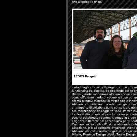
fino al prodotto finito.
ARDES Progetti
metodologia che vede il progetto come un perc
funzionalità ed estetica ed operando scelte che
Diamo grande importanza all’innovazione in
come differente modo di vedere le cose ed app
ricerca di nuovi materiali, di metodologie innov
Abbiamo contatti con una rete di artigiani d’ecc
un rapporto di collaborazione consolidato nel 
alla realizzazione dell’oggetto finito, tramite la
La flessibilità dovuta al piccolo nucleo proget
serie di collaboratori esterni, ci rende in grad
esigenze differenti: dal pezzo unico per l’utent
Crediamo molto nella diffusione al grande pubb
accezione, e ci adoperiamo attraverso eventi e
Abbiamo esposto i nostri progetti in occasione
Milano, Florence Design Week, Torino Design W