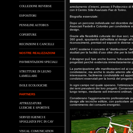
COLLEZIONE REVERSE
arredamento d’interni, presso il Politecnico di 
con il Centro Stile Avanzato Fiat di Torino.
ESPOSITORI
Biografia essenziale:
Dopo un percorso individuale nel dicembre del 
PENSILINE AUTOBUS
Associati Fardelli e Colombo per condividere es
design.
COPERTURE
Grazie alla flessibilità culturale dei due soci, 
360 gradi, spaziando dall’edilizia al design all’
riconoscimenti, premiati ed esposti in diverse 
RECINZIONI E CANCELLI
AAFC sostiene il concetto di “distribuzione” de
studiati per la facilità d’uso oltre che per la be
NOSTRE REALIZZAZIONI
Il designer può fare anche buona “educazione”.
PAVIMENTAZIONI SPECIALI
progettisti perchè evidenzia immediatamente pr
La partecipazione alle manifestazioni ed ai c
STRUTTURE IN LEGNO
condivisione, ma anche lo studio attento alle e
interessante, facilmente condivisibile ed appet
LAMELLARE
condizioni essenziali per la bontà del progetto
In ogni campo nel quale operano, l’ottimizzazi
ISOLE ECOLOGICHE
dei temi prevalenti dei loro progetti. Conservar
lungo tempo, mediante soli interventi ordinari,
PARTNERS
Considerano l’aggiornamento professionale part
design alle tecniche edilizie, con particolare a
ATTREZZATURE
contenimento dei consumi energetici.
LUDICHE E SPORTIVE
SERVIZI IGIENICI E
SPOGLIATOI PFC IN CAV
VISUAL COMUNICATION