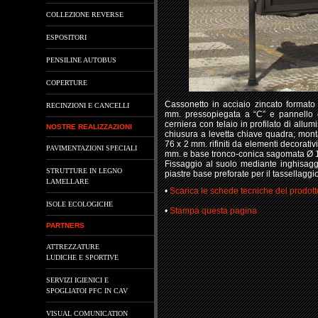
COLLEZIONE REVERSE
ESPOSITORI
PENSILINE AUTOBUS
COPERTURE
Cassonetto in acciaio zincato formato
RECINZIONI E CANCELLI
mm. pressopiegata a “C” e pannello 
cerniera con telaio in profilato di allum
NOSTRE REALIZZAZIONI
chiusura a levetta chiave quadra; monta
76 x 2 mm. rifiniti da elementi decorati
PAVIMENTAZIONI SPECIALI
mm. e base tronco-conica sagomata Ø 
Fissaggio al suolo mediante inghisag
STRUTTURE IN LEGNO
piastre base preforate per il tassellaggi
LAMELLARE
•
Scarica le schede tecniche del prodott
ISOLE ECOLOGICHE
•
Stampa questa pagina
PARTNERS
ATTREZZATURE
LUDICHE E SPORTIVE
SERVIZI IGIENICI E
SPOGLIATOI PFC IN CAV
VISUAL COMUNICATION