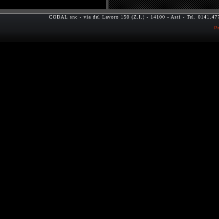
CODAL snc - via del Lavoro 150 (Z.I.) - 14100 - Asti - Tel. 0141.
Pr